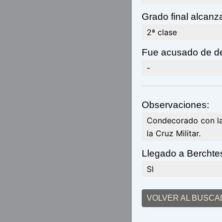
Grado final alcanz
2ª clase
Fue acusado de de
-
Observaciones:
Condecorado con la 
la Cruz Militar.
Llegado a Berchte
SI
VOLVER AL BUSC