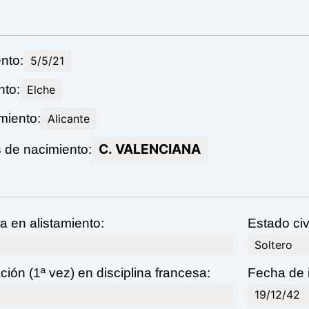
nto:
5/5/21
nto:
Elche
miento:
Alicante
C. VALENCIANA
 de nacimiento:
a en alistamiento:
Estado civ
Soltero
ión (1ª vez) en disciplina francesa:
Fecha de i
19/12/42