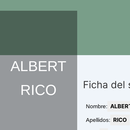
Ir
al
contenido
ALBERT
Ficha del
RICO
ALBER
Nombre:
RICO
Apellidos: