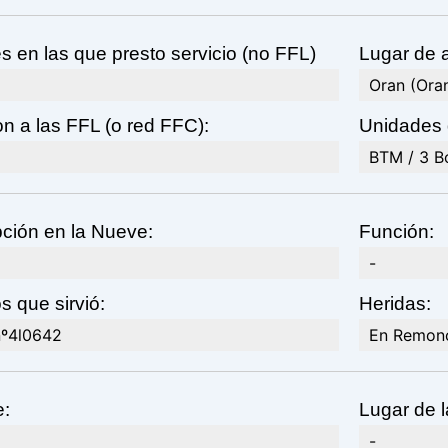
 en las que presto servicio (no FFL)
Lugar de a
Oran (Ora
n a las FFL (o red FFC):
Unidades 
BTM / 3 Bo
ción en la Nueve:
Función:
-
s que sirvió:
Heridas:
nº4l0642
En Remonc
e:
Lugar de l
-