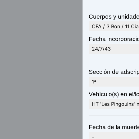
Cuerpos y unidades
CFA / 3 Bon / 11 Cia
Fecha incorporacio
24/7/43
Sección de adscrip
1ª
Vehículo(s) en el/lo
HT 'Les Pingouins' 
Fecha de la muert
-