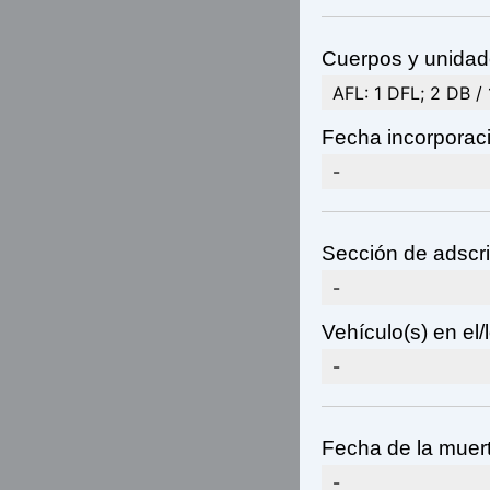
Cuerpos y unidade
AFL: 1 DFL; 2 DB /
Fecha incorporaci
-
Sección de adscri
-
Vehículo(s) en el/l
-
Fecha de la muert
-