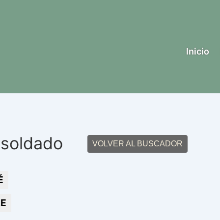
Inicio
 soldado
VOLVER AL BUSCADOR
É
LE