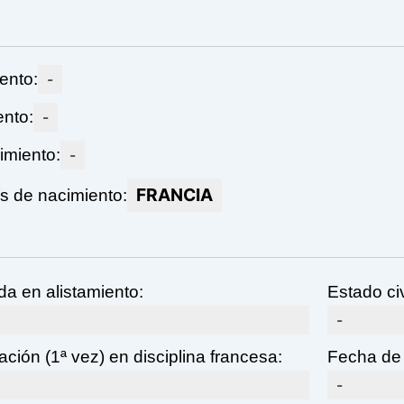
ento:
-
ento:
-
imiento:
-
FRANCIA
s de nacimiento:
da en alistamiento:
Estado civ
-
ción (1ª vez) en disciplina francesa:
Fecha de 
-