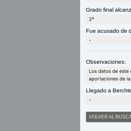
Grado final alcan
2ª
Fue acusado de d
-
Observaciones:
Los datos de este 
aportaciones de l
Llegado a Bercht
-
VOLVER AL BUSC