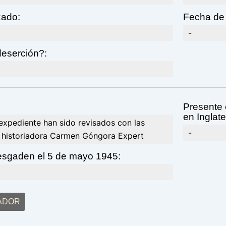
zado:
Fecha de 
-
eserción?:
Presente 
en Inglate
expediente han sido revisados con las
-
a historiadora Carmen Góngora Expert
esgaden el 5 de mayo 1945:
ADOR