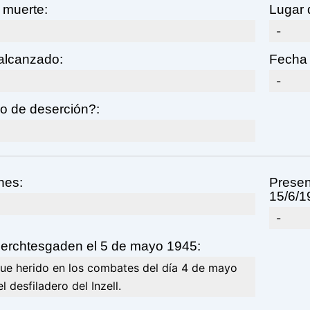
 muerte:
Lugar 
-
 alcanzado:
Fecha 
-
o de deserción?:
nes:
Presen
15/6/1
-
Berchtesgaden el 5 de mayo 1945:
fue herido en los combates del día 4 de mayo
l desfiladero del Inzell.