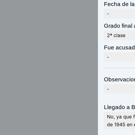
Fecha de la
-
Grado final
2ª clase
Fue acusad
-
Observacio
-
Llegado a 
No, ya que 
de 1945 en e