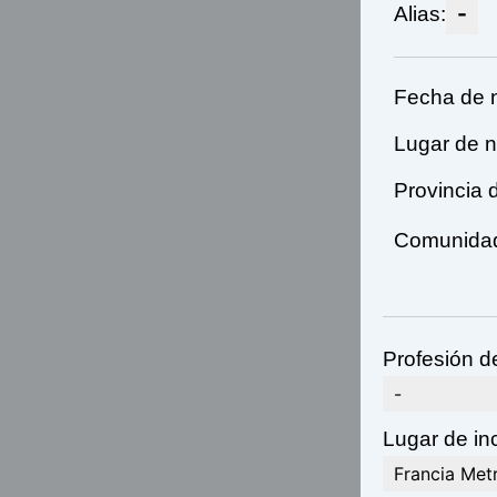
-
Alias:
Fecha de 
Lugar de n
Provincia 
Comunidad 
Profesión d
-
Lugar de inc
Francia Met