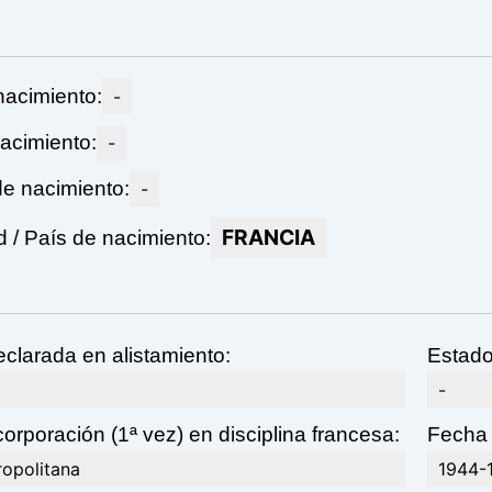
nacimiento:
-
acimiento:
-
de nacimiento:
-
FRANCIA
/ País de nacimiento:
eclarada en alistamiento:
Estado
-
orporación (1ª vez) en disciplina francesa:
Fecha 
ropolitana
1944-