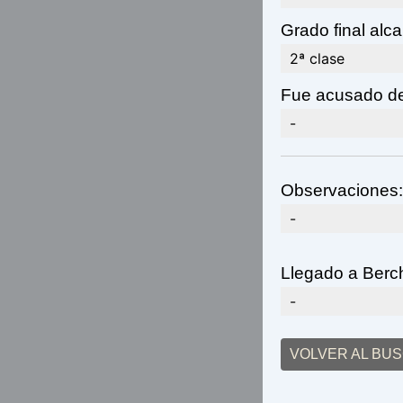
Grado final alc
2ª clase
Fue acusado de
-
Observaciones:
-
Llegado a Berc
-
VOLVER AL BU