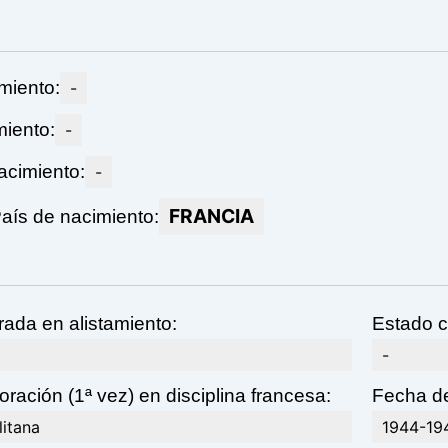
miento:
-
miento:
-
acimiento:
-
FRANCIA
aís de nacimiento:
rada en alistamiento:
Estado c
-
ración (1ª vez) en disciplina francesa:
Fecha de
litana
1944-19