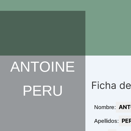
Ir
al
contenido
ANTOINE
Ficha de
PERU
ANT
Nombre:
PE
Apellidos: