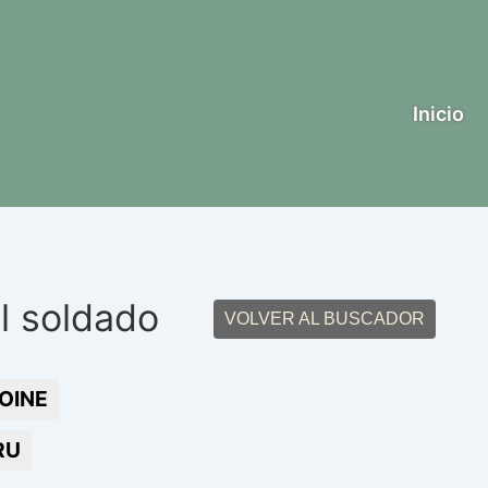
Inicio
l soldado
VOLVER AL BUSCADOR
OINE
RU