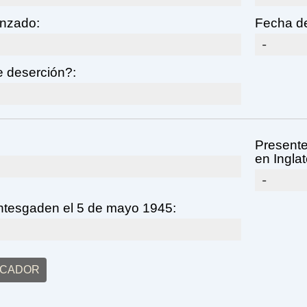
anzado:
Fecha de
-
 deserción?:
Presente
en Inglat
-
htesgaden el 5 de mayo 1945:
SCADOR