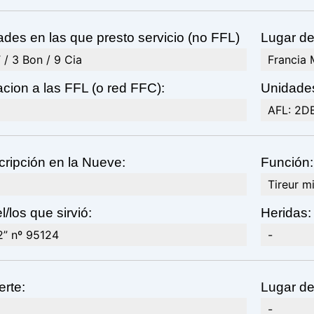
des en las que presto servicio (no FFL)
Lugar de
/ 3 Bon / 9 Cia
Francia 
cion a las FFL (o red FFC):
Unidades
AFL: 2DB
ripción en la Nueve:
Función:
Tireur mi
l/los que sirvió:
Heridas:
2” nº 95124
-
rte:
Lugar de
-