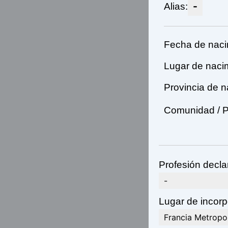
-
Alias:
Fecha de naci
Lugar de naci
Provincia de n
Comunidad / P
Profesión decla
-
Lugar de incorpo
Francia Metropo