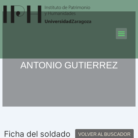
Ir
al
contenido
Men
ANTONIO GUTIERREZ
Ficha del soldado
VOLVER AL BUSCADOR