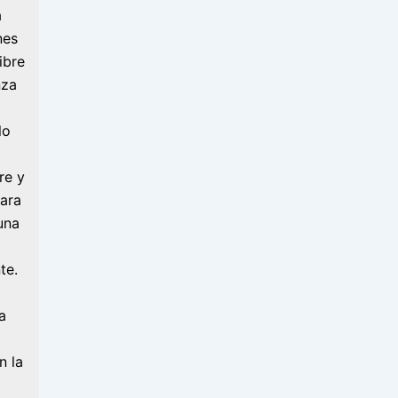
a
nes
ibre
nza
lo
re y
para
una
te.
a
n la