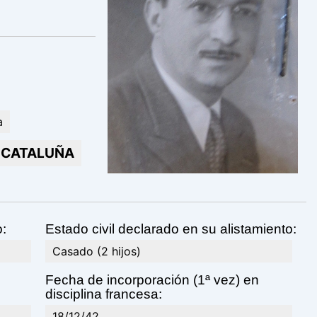
a
CATALUÑA
o:
Estado civil declarado en su alistamiento:
Casado (2 hijos)
Fecha de incorporación (1ª vez) en
disciplina francesa:
18/12/42