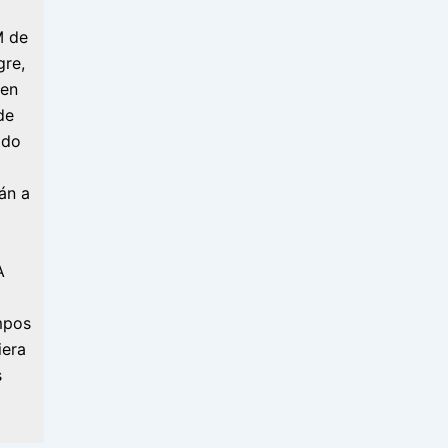
M de
gre,
 en
de
ado
án a
A
mpos
iera
s