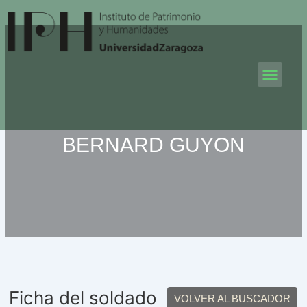
Ir
al
contenido
Men
BERNARD GUYON
Ficha del soldado
VOLVER AL BUSCADOR