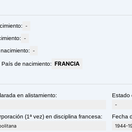
cimiento:
-
imiento:
-
 nacimiento:
-
FRANCIA
País de nacimiento:
larada en alistamiento:
Estado c
-
poración (1ª vez) en disciplina francesa:
Fecha d
politana
1944-1