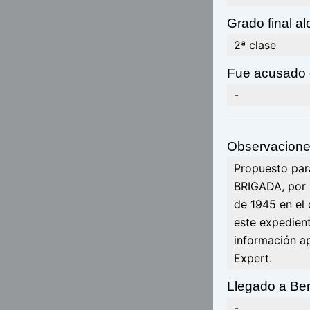
Grado final a
2ª clase
Fue acusado 
-
Observacione
Propuesto par
BRIGADA, por 
de 1945 en el 
este expedien
información a
Expert.
Llegado a Be
-