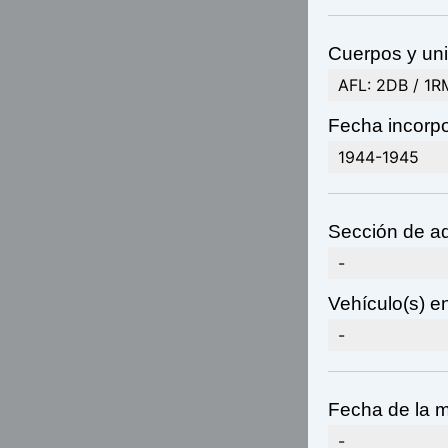
Cuerpos y uni
AFL: 2DB / 1RM
Fecha incorpo
1944-1945
Sección de ad
-
Vehículo(s) en
-
Fecha de la m
-