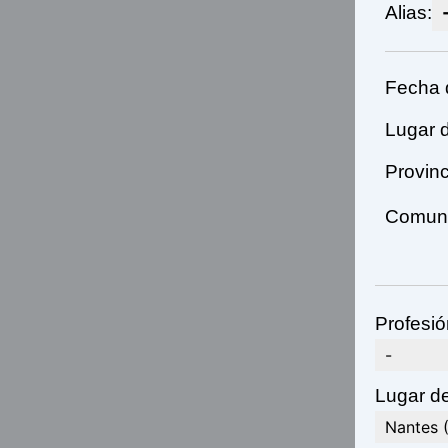
Alias:
Fecha 
Lugar 
Provinc
Comuni
Profesió
-
Lugar de
Nantes (