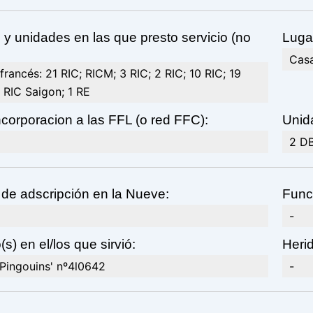
y unidades en las que presto servicio (no
Lugar
Casa
 francés: 21 RIC; RICM; 3 RIC; 2 RIC; 10 RIC; 19
 RIC Saigon; 1 RE
corporacion a las FFL (o red FFC):
Unid
2 DB
de adscripción en la Nueve:
Func
-
s) en el/los que sirvió:
Heri
 Pingouins' nº4l0642
-