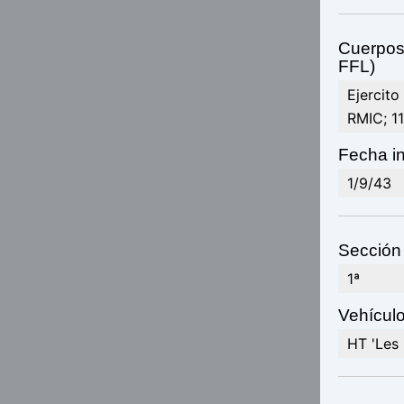
Cuerpos 
FFL)
Ejercito
RMIC; 11
Fecha in
1/9/43
Sección 
1ª
Vehículo(
HT 'Les