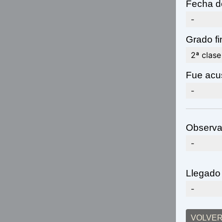
Fecha de
-
Grado fi
2ª clase
Fue acu
-
Observa
-
Llegado
-
VOLVER