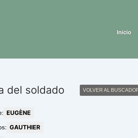
Inicio
a del soldado
VOLVER AL BUSCADO
EUGÈNE
e:
GAUTHIER
os: