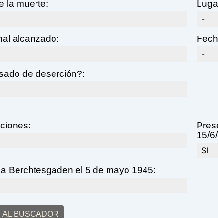
 la muerte:
Lugar
-
nal alcanzado:
Fech
-
sado de deserción?:
ciones:
Prese
15/6/
SI
 a Berchtesgaden el 5 de mayo 1945:
 AL BUSCADOR