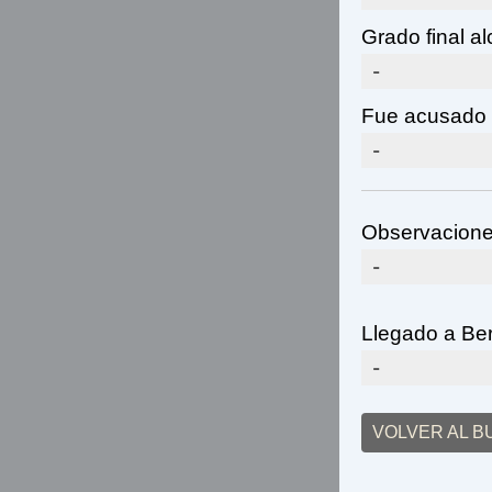
Grado final a
-
Fue acusado 
-
Observacione
-
Llegado a Be
-
VOLVER AL 