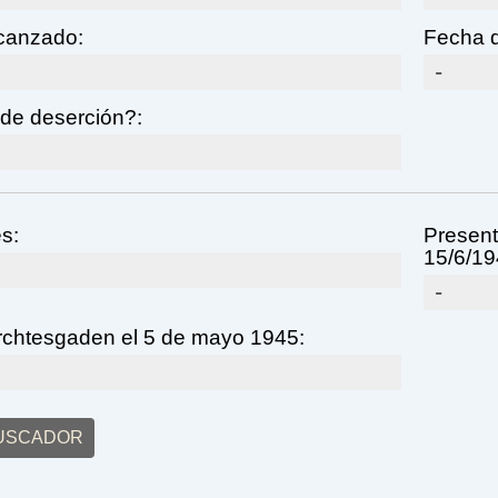
lcanzado:
Fecha d
-
de deserción?:
s:
Present
15/6/19
-
rchtesgaden el 5 de mayo 1945:
BUSCADOR