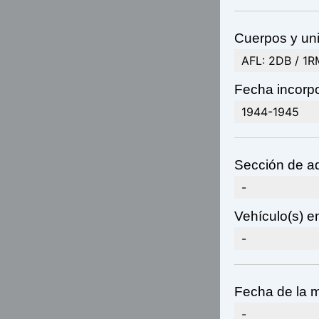
Cuerpos y uni
AFL: 2DB / 1R
Fecha incorpo
1944-1945
Sección de ad
-
Vehículo(s) en
-
Fecha de la m
-