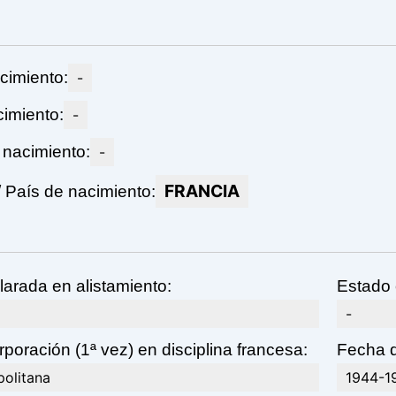
cimiento:
-
imiento:
-
 nacimiento:
-
FRANCIA
 País de nacimiento:
larada en alistamiento:
Estado 
-
poración (1ª vez) en disciplina francesa:
Fecha d
politana
1944-1