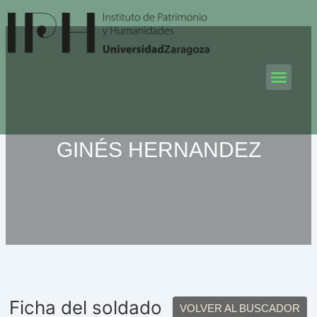
Ir
al
contenido
Men
GINÉS HERNANDEZ
Ficha del soldado
VOLVER AL BUSCADOR