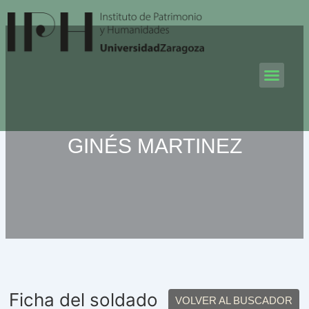
Ir
al
contenido
Men
GINÉS MARTINEZ
Ficha del soldado
VOLVER AL BUSCADOR