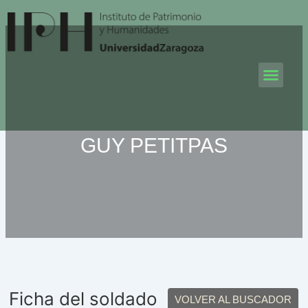
Ir
al
contenido
Men
GUY PETITPAS
Ficha del soldado
VOLVER AL BUSCADOR