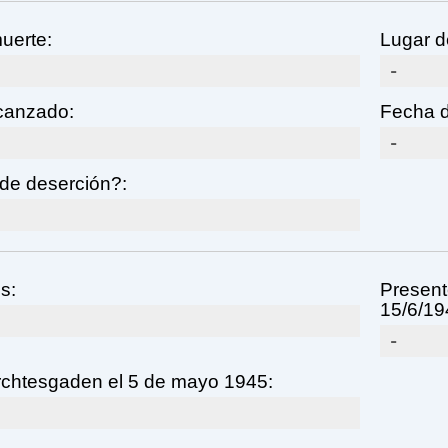
uerte:
Lugar d
-
lcanzado:
Fecha d
-
de deserción?:
s:
Present
15/6/19
-
rchtesgaden el 5 de mayo 1945: