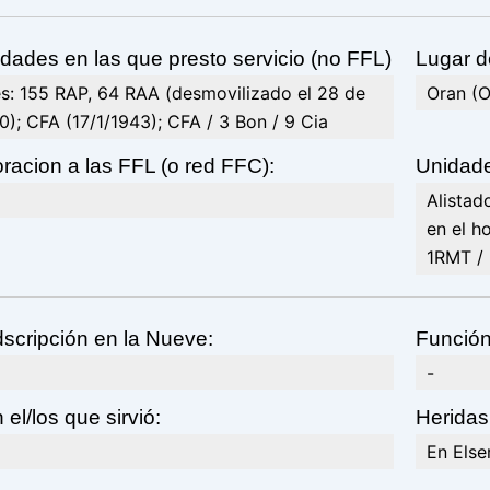
dades en las que presto servicio (no FFL)
Lugar d
és: 155 RAP, 64 RAA (desmovilizado el 28 de
Oran (O
); CFA (17/1/1943); CFA / 3 Bon / 9 Cia
racion a las FFL (o red FFC):
Unidade
Alistad
en el h
1RMT / 
scripción en la Nueve:
Función
-
 el/los que sirvió:
Heridas
En Else