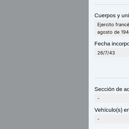
Cuerpos y uni
Ejercito franc
agosto de 1940
Fecha incorpo
26/7/43
Sección de ad
-
Vehículo(s) en
-