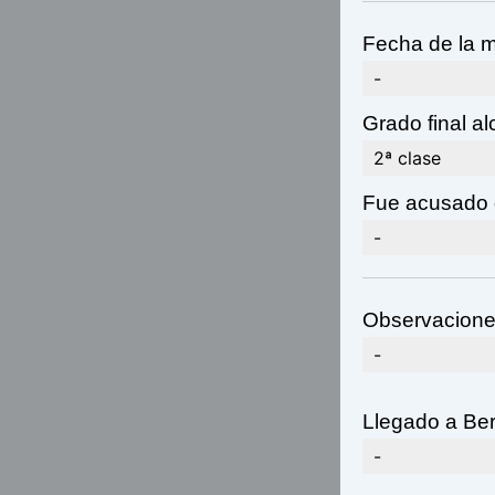
Fecha de la m
-
Grado final a
2ª clase
Fue acusado 
-
Observacione
-
Llegado a Be
-