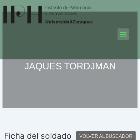
Ir
al
contenido
Men
JAQUES TORDJMAN
Ficha del soldado
VOLVER AL BUSCADOR