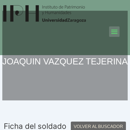
Ir
al
contenido
Men
JOAQUIN VAZQUEZ TEJERINA
Ficha del soldado
VOLVER AL BUSCADOR