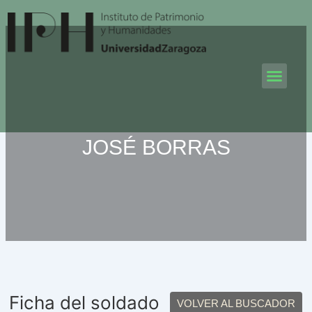
Ir
al
contenido
Men
JOSÉ BORRAS
Ficha del soldado
VOLVER AL BUSCADOR