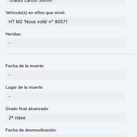
Tirador cañon 30mm
Vehículo(s) en el/los que sirvió:
HT M2 'Nous voilà' n° 90571
Heridas:
-
Fecha de la muerte:
-
Lugar de la muerte:
-
Grado final alcanzado:
2ª clase
Fecha de desmovilización: