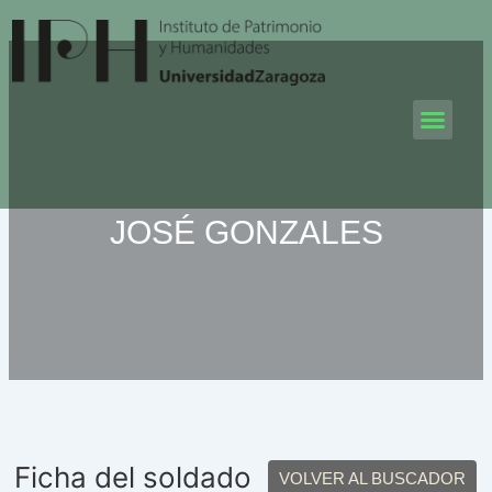
Ir
al
contenido
Men
JOSÉ GONZALES
Ficha del soldado
VOLVER AL BUSCADOR