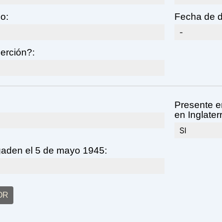
o:
Fecha de d
-
erción?:
Presente en
en Inglater
SI
gaden el 5 de mayo 1945:
OR