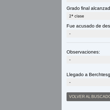
Grado final alcanzad
2ª clase
Fue acusado de des
-
Observaciones:
-
Llegado a Berchtes
-
VOLVER AL BUSCAD