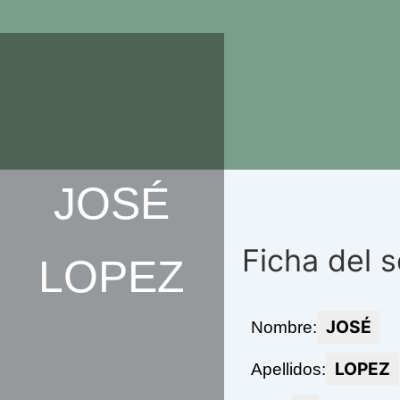
Ir
al
contenido
JOSÉ
Ficha del 
LOPEZ
JOSÉ
Nombre:
LOPEZ
Apellidos: