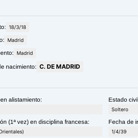
o:
18/3/18
o:
Madrid
ento:
Madrid
C. DE MADRID
e nacimiento:
en alistamiento:
Estado civi
Soltero
ón (1ª vez) en disciplina francesa:
Fecha de in
rientales)
1/4/39