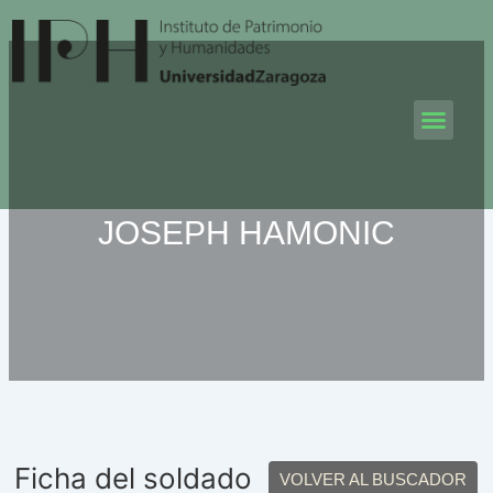
Ir
al
contenido
Men
JOSEPH HAMONIC
Ficha del soldado
VOLVER AL BUSCADOR