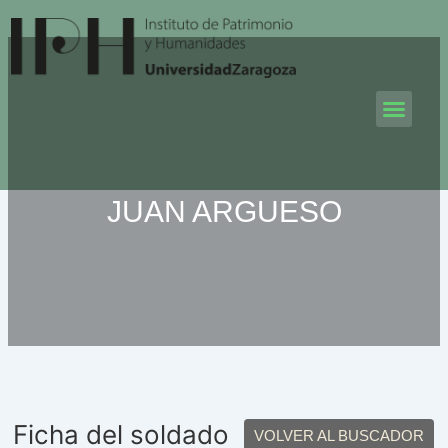
Ir
al
contenido
Men
JUAN ARGUESO
Ficha del soldado
VOLVER AL BUSCADOR