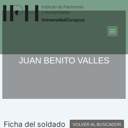
Ir
al
contenido
Men
JUAN BENITO VALLES
Ficha del soldado
VOLVER AL BUSCADOR