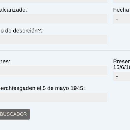
 alcanzado:
Fecha 
-
o de deserción?:
nes:
Presen
15/6/1
-
Berchtesgaden el 5 de mayo 1945:
L BUSCADOR