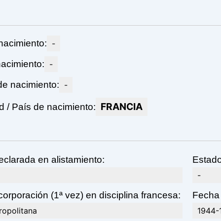
nacimiento:
-
acimiento:
-
de nacimiento:
-
FRANCIA
 / País de nacimiento:
eclarada en alistamiento:
Estado
-
corporación (1ª vez) en disciplina francesa:
Fecha 
ropolitana
1944-