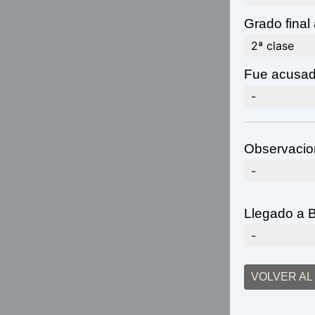
Grado final
2ª clase
Fue acusad
-
Observacio
-
Llegado a 
-
VOLVER A