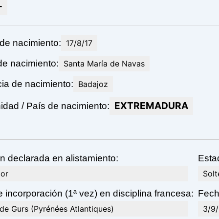
-
de nacimiento:
17/8/17
de nacimiento:
Santa María de Navas
cia de nacimiento:
Badajoz
EXTREMADURA
dad / País de nacimiento:
n declarada en alistamiento:
Estad
dor
Solt
 incorporación (1ª vez) en disciplina francesa:
Fecha
e Gurs (Pyrénées Atlantiques)
3/9