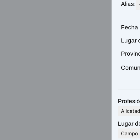
Alias:
Fecha 
Lugar 
Provin
Comuni
Profesió
Alicata
Lugar de
Campo d