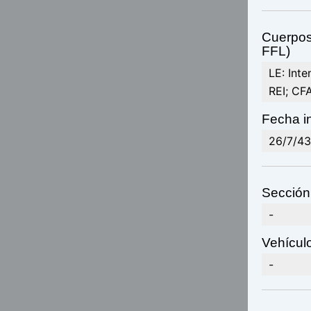
Cuerpos 
FFL)
LE: Int
REI; CFA
Fecha in
26/7/43
Sección
-
Vehículo
-