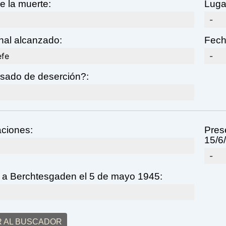
e la muerte:
Luga
-
nal alcanzado:
Fech
efe
-
sado de deserción?:
ciones:
Prese
15/6/
-
 a Berchtesgaden el 5 de mayo 1945:
R AL BUSCADOR