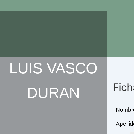
Ir
al
contenido
LUIS VASCO
Fich
DURAN
Nombr
Apellid