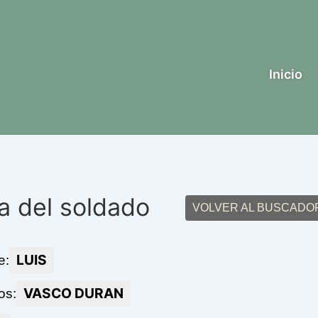
Inicio
a del soldado
VOLVER AL BUSCADO
LUIS
e:
VASCO DURAN
os: