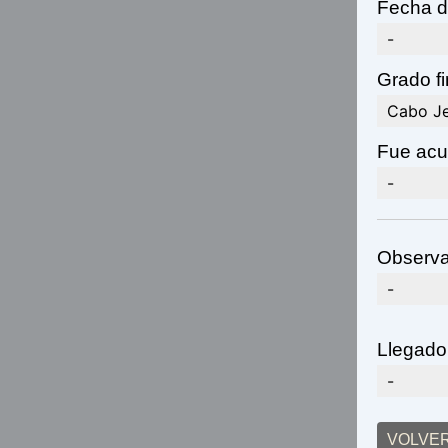
Fecha d
-
Grado fi
Cabo J
Fue acu
-
Observa
-
Llegado
-
VOLVE