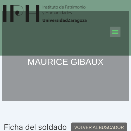
Ir
al
contenido
Men
MAURICE GIBAUX
Ficha del soldado
VOLVER AL BUSCADOR