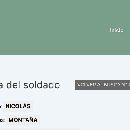
Inicio
a del soldado
VOLVER AL BUSCADO
NICOLÁS
:
MONTAÑA
os: