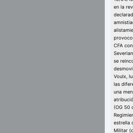
en la re
declarad
amnistia
alistami
provoco 
CFA con
Severian
se reinc
desmovil
Voulx, l
las dife
una menc
atribuci
(OG 50 d
Regimie
estrella
Militar 