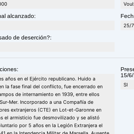
000
Voul
nal alcanzado:
Fech
25/7
sado de deserción?:
ciones:
Prese
15/6/
res años en el Ejército republicano. Huido a
SI
en la fase final del conflicto, fue encerrado en
ampos de internamiento en 1939, entre ellos
-Sur-Mer. Incorporado a una Compañía de
ores extranjeros (CTE) en Lot-et-Garonne en
as el armisticio fue desmovilizado y se alistó
untario por 5 años en la Legión Extranjera el
41 en la Intendencia Militar de Marsella. Ausente