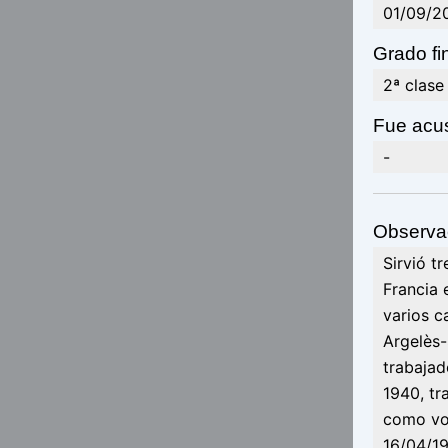
01/09/2
Grado fi
2ª clase
Fue acu
-
Observa
Sirvió t
Francia 
varios c
Argelès
trabajad
1940, tr
como vol
16/04/19