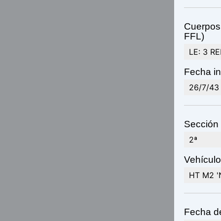
Cuerpos 
FFL)
LE: 3 RE
Fecha in
26/7/43
Sección 
2ª
Vehículo(
HT M2 'N
Fecha de