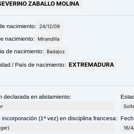
SEVERINO ZABALLO MOLINA
de nacimiento:
24/12/09
e nacimiento:
Mirandilla
ia de nacimiento:
Badajoz
EXTREMADURA
ad / País de nacimiento:
n declarada en alistamiento:
Estad
or
Solt
 incorporación (1ª vez) en disciplina francesa:
Fecha
lger)
16/4