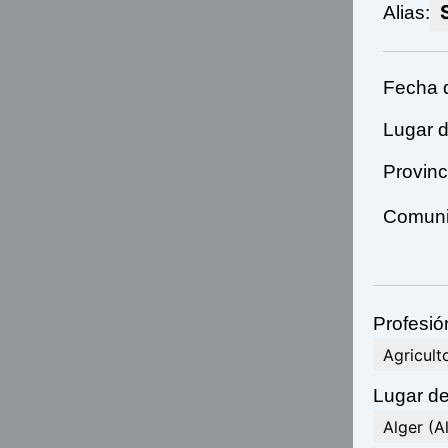
Alias:
Fecha 
Lugar d
Provinc
Comunid
Profesió
Agricult
Lugar de
Alger (A