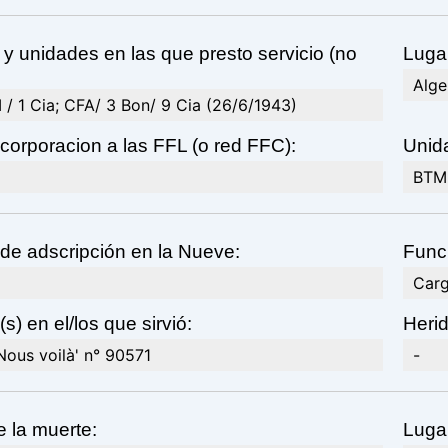
y unidades en las que presto servicio (no
Lugar
Alge
I / 1 Cia; CFA/ 3 Bon/ 9 Cia (26/6/1943)
corporacion a las FFL (o red FFC):
Unida
BTM 
de adscripción en la Nueve:
Func
Car
s) en el/los que sirvió:
Heri
ous voilà' n° 90571
-
 la muerte:
Lugar