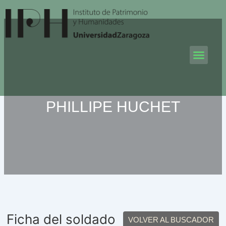
Ir
al
contenido
Men
PHILLIPE HUCHET
Ficha del soldado
VOLVER AL BUSCADOR