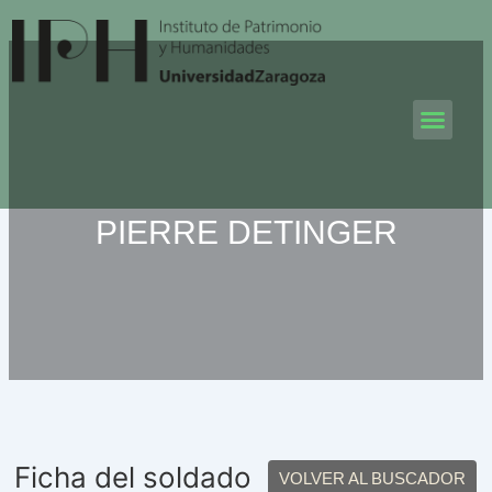
Ir
al
contenido
Men
PIERRE DETINGER
Ficha del soldado
VOLVER AL BUSCADOR