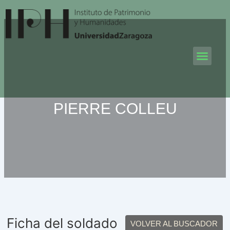
Ir
al
contenido
Men
PIERRE COLLEU
Ficha del soldado
VOLVER AL BUSCADOR