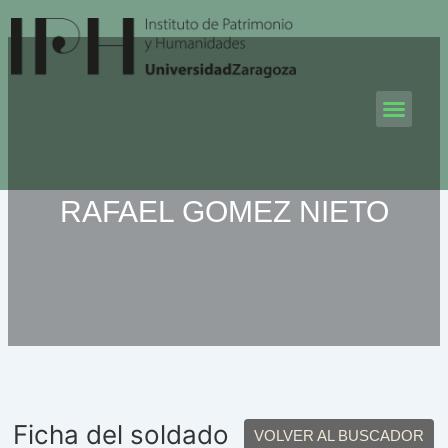
Ir
al
contenido
Men
RAFAEL GOMEZ NIETO
Ficha del soldado
VOLVER AL BUSCADOR