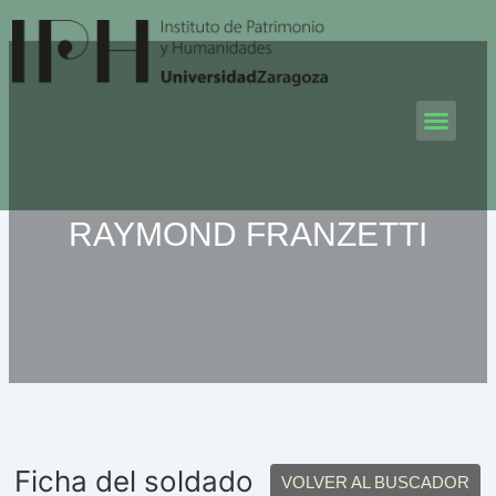
Ir
al
contenido
Men
RAYMOND FRANZETTI
Ficha del soldado
VOLVER AL BUSCADOR