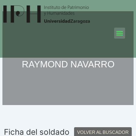
Ir
al
contenido
Men
RAYMOND NAVARRO
Ficha del soldado
VOLVER AL BUSCADOR