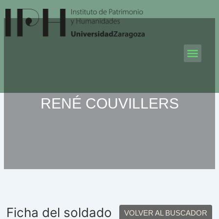
Ir
al
contenido
Men
RENÉ COUVILLERS
Ficha del soldado
VOLVER AL BUSCADOR