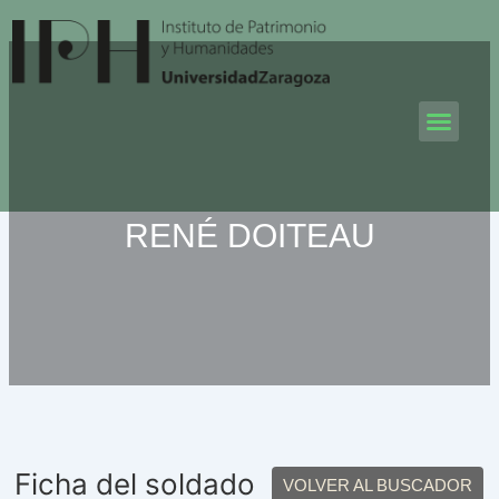
Ir
al
contenido
Men
RENÉ DOITEAU
Ficha del soldado
VOLVER AL BUSCADOR