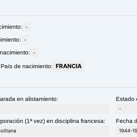
imiento:
-
imiento:
-
 nacimiento:
-
FRANCIA
País de nacimiento:
arada en alistamiento:
Estado c
-
poración (1ª vez) en disciplina francesa:
Fecha de
olitana
1944-1