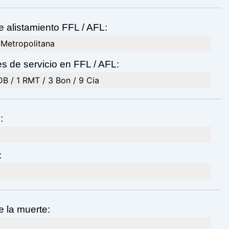
e alistamiento FFL / AFL:
 Metropolitana
s de servicio en FFL / AFL:
DB / 1 RMT / 3 Bon / 9 Cia
:
:
e la muerte: