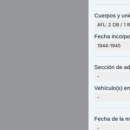
Cuerpos y uni
AFL: 2 DB / 1 
Fecha incorpo
1944-1945
Sección de ad
-
Vehículo(s) en 
-
Fecha de la m
-