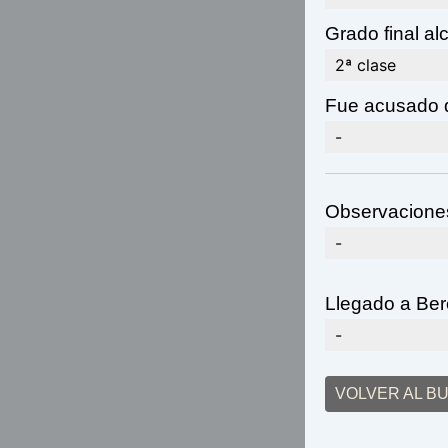
Grado final a
2ª clase
Fue acusado 
-
Observacione
-
Llegado a Ber
-
VOLVER AL B