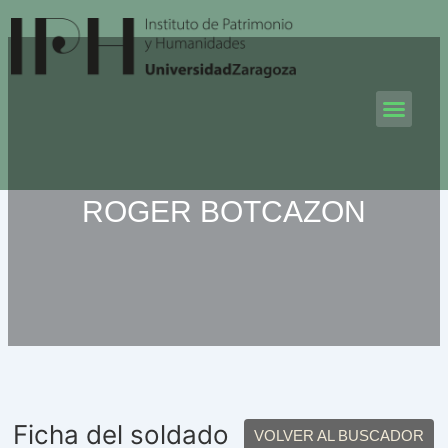
Ir
al
contenido
Men
ROGER BOTCAZON
Ficha del soldado
VOLVER AL BUSCADOR