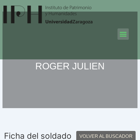
Ir
al
contenido
Men
ROGER JULIEN
Ficha del soldado
VOLVER AL BUSCADOR