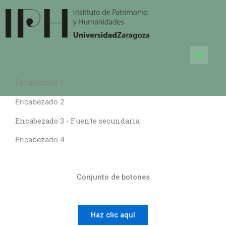
Ir
al
contenido
Sample Page
Men
Encabezado 1
Encabezado 2
Encabezado 3 - Fuente secundaria
Encabezado 4
Conjunto de botones
Haz clic aquí